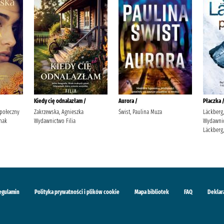
Kiedy cię odnalazłam /
Aurora /
Płaczka 
Społeczny
Zakrzewska, Agnieszka
Świst, Paulina Muza
Läckberg,
nak
Wydawnictwo Filia
Wydawnic
Läckberg,
egulamin
Polityka prywatności i plików cookie
Mapa bibliotek
FAQ
Deklar