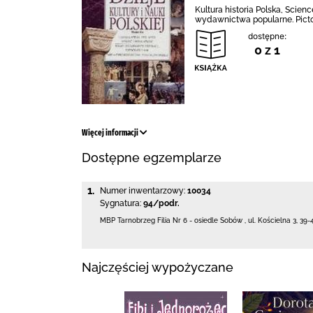
Kultura historia Polska, Scienc
wydawnictwa popularne. Pictor
dostępne:
0 z 1
Więcej informacji
Dostępne egzemplarze
1.
Numer inwentarzowy:
10034
Sygnatura:
94/podr.
MBP Tarnobrzeg
Filia Nr 6 - osiedle Sobów
,
ul. Kościelna 3
,
39-
Najczęściej wypożyczane