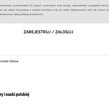
ieczeństwo przetwarzania ich danych osobowych oraz stosuje odpowiednie rozwiązania techno
, by ułatwić korzystanie z naszych serwisów oraz do celów statystycznych.Jeśli nie chcesz, by
aakceptować naszą politykę prywatności.
ZAREJESTRUJ / ZALOGUJ
 osiedle Sobów
y i nauki polskiej