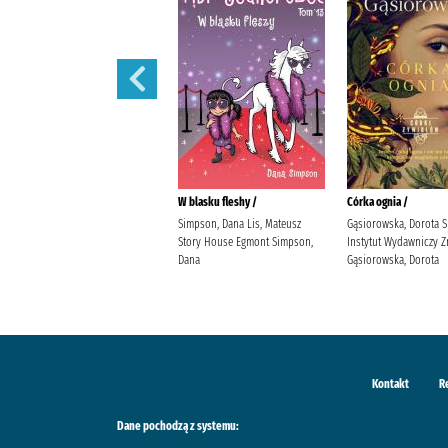
Córka powietrza /
W blasku fleshy /
Córka ognia /
Gąsiorowska, Dorota Społeczny
Simpson, Dana Lis, Mateusz
Gąsiorowska, Dorota 
Instytut Wydawniczy Znak
Story House Egmont Simpson,
Instytut Wydawniczy Z
Gąsiorowska, Dorota
Dana
Gąsiorowska, Dorota
Kontakt
R
Dane pochodzą z systemu: