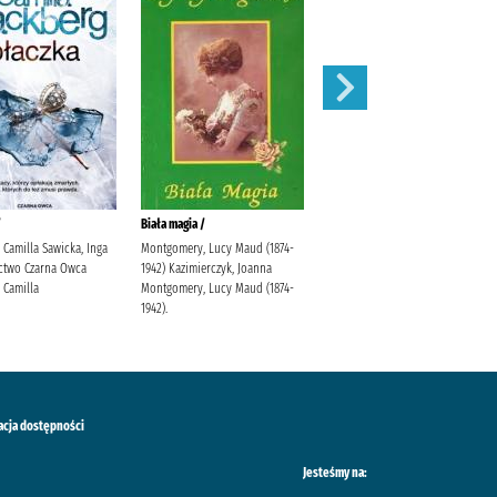
/
Biała magia /
Atma /
 Camilla Sawicka, Inga
Montgomery, Lucy Maud (1874-
Rodziewiczówna, Maria
two Czarna Owca
1942) Kazimierczyk, Joanna
 Camilla
Montgomery, Lucy Maud (1874-
1942).
acja dostępności
Jesteśmy na: