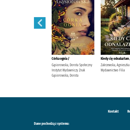
W blasku fleshy /
Córka ognia /
Kiedy cię odnalazłam 
Simpson, Dana Lis, Mateusz
Gąsiorowska, Dorota Społeczny
Zakrzewska, Agnieszka
Story House Egmont Simpson,
Instytut Wydawniczy Znak
Wydawnictwo Filia
Dana
Gąsiorowska, Dorota
Kontakt
R
Dane pochodzą z systemu: