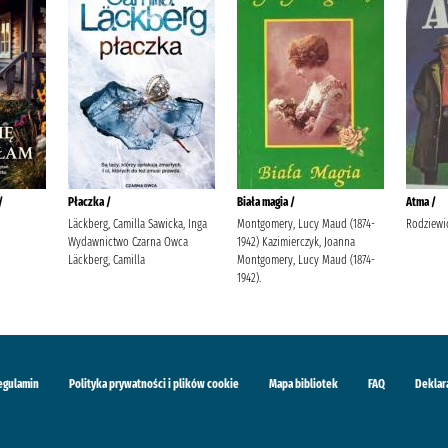
/
Płaczka /
Biała magia /
Atma /
Läckberg, Camilla Sawicka, Inga
Montgomery, Lucy Maud (1874-
Rodziewi
Wydawnictwo Czarna Owca
1942) Kazimierczyk, Joanna
Läckberg, Camilla
Montgomery, Lucy Maud (1874-
1942).
egulamin
Polityka prywatności i plików cookie
Mapa bibliotek
FAQ
Deklar