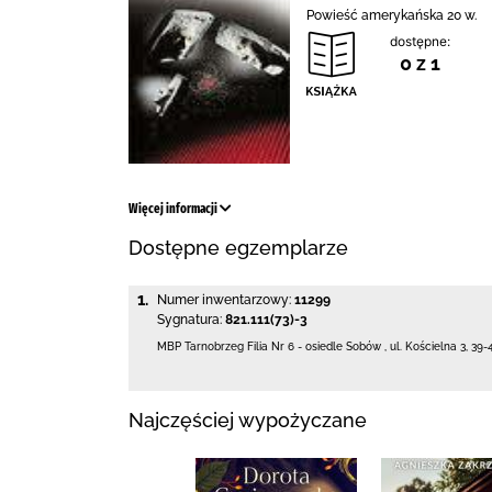
Powieść amerykańska 20 w.
dostępne:
0 z 1
Więcej informacji
Dostępne egzemplarze
1.
Numer inwentarzowy:
11299
Sygnatura:
821.111(73)-3
MBP Tarnobrzeg
Filia Nr 6 - osiedle Sobów
,
ul. Kościelna 3
,
39-
Najczęściej wypożyczane