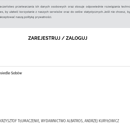
ieczeństwo przetwarzania ich danych osobowych oraz stosuje odpowiednie rozwiązania techno
, by ułatwić korzystanie z naszych serwisów oraz do celów statystycznych.Jeśli nie chcesz, by
aakceptować naszą politykę prywatności.
ZAREJESTRUJ / ZALOGUJ
 osiedle Sobów
 KRZYSZTOF TŁUMACZENIE, WYDAWNICTWO ALBATROS, ANDRZEJ KURYŁOWICZ