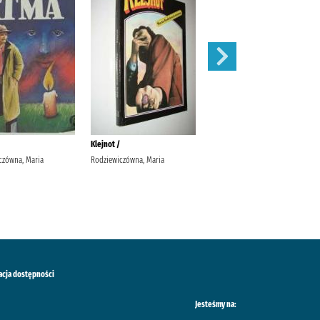
Klejnot /
Ulisses /
czówna, Maria
Rodziewiczówna, Maria
Joyce, James Słomczyński, Maciej
Wydawnictwo Zielona Sowa
acja dostępności
Jesteśmy na: