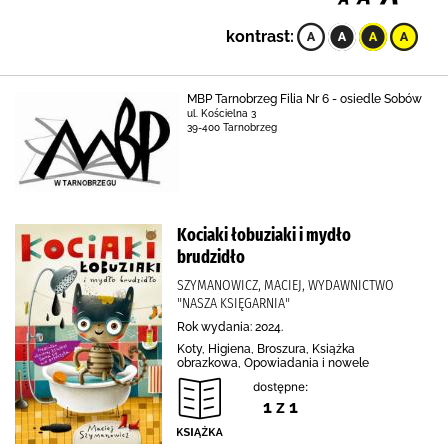
kontrast:
MBP Tarnobrzeg Filia Nr 6 - osiedle Sobów
ul. Kościelna 3
39-400 Tarnobrzeg
Kociaki łobuziaki i mydło
brudzidło
SZYMANOWICZ, MACIEJ, WYDAWNICTWO
"NASZA KSIĘGARNIA"
Rok wydania: 2024.
Koty, Higiena, Broszura, Książka
obrazkowa, Opowiadania i nowele
dostępne:
1 z 1