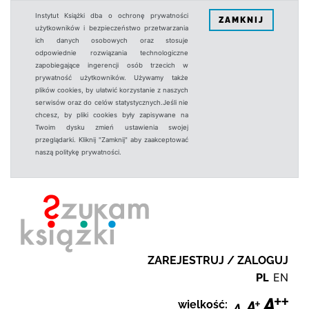
Instytut Książki dba o ochronę prywatności
ZAMKNIJ
użytkowników i bezpieczeństwo przetwarzania
ich danych osobowych oraz stosuje
odpowiednie rozwiązania technologiczne
zapobiegające ingerencji osób trzecich w
prywatność użytkowników. Używamy także
plików cookies, by ułatwić korzystanie z naszych
serwisów oraz do celów statystycznych.Jeśli nie
chcesz, by pliki cookies były zapisywane na
Twoim dysku zmień ustawienia swojej
przeglądarki. Kliknij "Zamknij" aby zaakceptować
naszą politykę prywatności.
ZAREJESTRUJ / ZALOGUJ
PL
EN
wielkość: