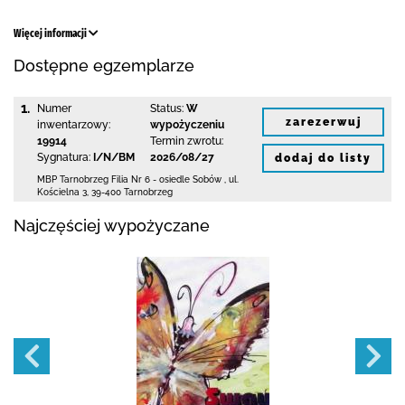
Więcej informacji
Dostępne egzemplarze
1.
Numer
Status:
W
zarezerwuj
inwentarzowy:
wypożyczeniu
19914
Termin zwrotu:
Sygnatura:
I/N/BM
2026/08/27
dodaj do listy
MBP Tarnobrzeg
Filia Nr 6 - osiedle Sobów
,
ul.
Kościelna 3
,
39-400 Tarnobrzeg
Najczęściej wypożyczane