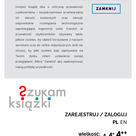
Instytut Książki dba o ochronę prywatności
ZAMKNIJ
użytkowników i bezpieczeństwo przetwarzania
ich danych osobowych oraz stosuje
odpowiednie rozwiązania technologiczne
zapobiegające ingerencji osób trzecich w
prywatność użytkowników. Używamy także
plików cookies, by ułatwić korzystanie z naszych
serwisów oraz do celów statystycznych.Jeśli nie
chcesz, by pliki cookies były zapisywane na
Twoim dysku zmień ustawienia swojej
przeglądarki. Kliknij "Zamknij" aby zaakceptować
naszą politykę prywatności.
ZAREJESTRUJ / ZALOGUJ
PL
EN
wielkość: