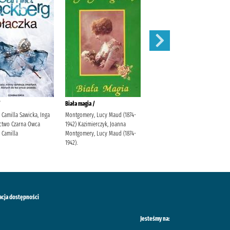
/
Biała magia /
Atma /
 Camilla Sawicka, Inga
Montgomery, Lucy Maud (1874-
Rodziewiczówna, Maria
two Czarna Owca
1942) Kazimierczyk, Joanna
 Camilla
Montgomery, Lucy Maud (1874-
1942).
acja dostępności
Jesteśmy na: