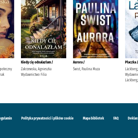
Kiedy cię odnalazłam /
Aurora /
Płaczka 
Społeczny
Zakrzewska, Agnieszka
Świst, Paulina Muza
Läckberg,
nak
Wydawnictwo Filia
Wydawnic
Läckberg,
egulamin
Polityka prywatności i plików cookie
Mapa bibliotek
FAQ
Deklar