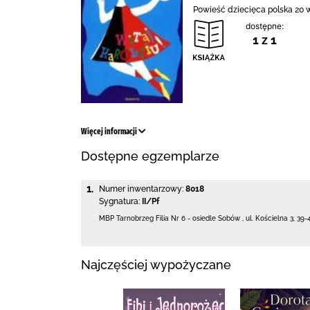
Powieść dziecięca polska 20 w
dostępne:
1 z 1
Więcej informacji
Dostępne egzemplarze
1.
Numer inwentarzowy:
8018
Sygnatura:
II/Pf
MBP Tarnobrzeg
Filia Nr 6 - osiedle Sobów
,
ul. Kościelna 3
,
39-
Najczęściej wypożyczane