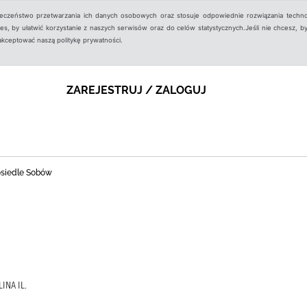
ieczeństwo przetwarzania ich danych osobowych oraz stosuje odpowiednie rozwiązania techno
, by ułatwić korzystanie z naszych serwisów oraz do celów statystycznych.Jeśli nie chcesz, by
aakceptować naszą politykę prywatności.
ZAREJESTRUJ / ZALOGUJ
 osiedle Sobów
INA IL.