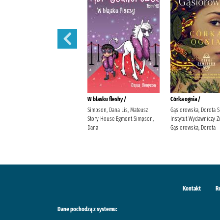
Córka powietrza /
W blasku fleshy /
Córka ognia /
Gąsiorowska, Dorota Społeczny
Simpson, Dana Lis, Mateusz
Gąsiorowska, Dorota 
Instytut Wydawniczy Znak
Story House Egmont Simpson,
Instytut Wydawniczy Z
Gąsiorowska, Dorota
Dana
Gąsiorowska, Dorota
Kontakt
R
Dane pochodzą z systemu: