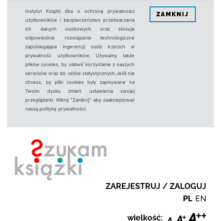
Instytut Książki dba o ochronę prywatności
ZAMKNIJ
użytkowników i bezpieczeństwo przetwarzania
ich danych osobowych oraz stosuje
odpowiednie rozwiązania technologiczne
zapobiegające ingerencji osób trzecich w
prywatność użytkowników. Używamy także
plików cookies, by ułatwić korzystanie z naszych
serwisów oraz do celów statystycznych.Jeśli nie
chcesz, by pliki cookies były zapisywane na
Twoim dysku zmień ustawienia swojej
przeglądarki. Kliknij "Zamknij" aby zaakceptować
naszą politykę prywatności.
ZAREJESTRUJ / ZALOGUJ
PL
EN
wielkość: