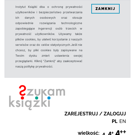
Instytut Książki dba o ochronę prywatności
ZAMKNIJ
użytkowników i bezpieczeństwo przetwarzania
ich danych osobowych oraz stosuje
odpowiednie rozwiązania technologiczne
zapobiegające ingerencji osób trzecich w
prywatność użytkowników. Używamy także
plików cookies, by ułatwić korzystanie z naszych
serwisów oraz do celów statystycznych.Jeśli nie
chcesz, by pliki cookies były zapisywane na
Twoim dysku zmień ustawienia swojej
przeglądarki. Kliknij "Zamknij" aby zaakceptować
naszą politykę prywatności.
ZAREJESTRUJ / ZALOGUJ
PL
EN
wielkość: