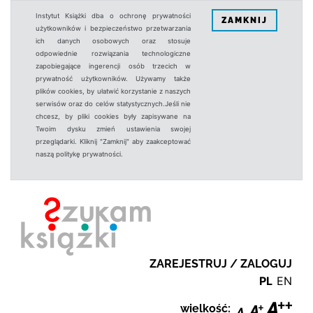
Instytut Książki dba o ochronę prywatności
ZAMKNIJ
użytkowników i bezpieczeństwo przetwarzania
ich danych osobowych oraz stosuje
odpowiednie rozwiązania technologiczne
zapobiegające ingerencji osób trzecich w
prywatność użytkowników. Używamy także
plików cookies, by ułatwić korzystanie z naszych
serwisów oraz do celów statystycznych.Jeśli nie
chcesz, by pliki cookies były zapisywane na
Twoim dysku zmień ustawienia swojej
przeglądarki. Kliknij "Zamknij" aby zaakceptować
naszą politykę prywatności.
ZAREJESTRUJ / ZALOGUJ
PL
EN
wielkość: