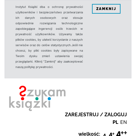
Instytut Książki dba o ochronę prywatności
ZAMKNIJ
użytkowników i bezpieczeństwo przetwarzania
ich danych osobowych oraz stosuje
odpowiednie rozwiązania technologiczne
zapobiegające ingerencji osób trzecich w
prywatność użytkowników. Używamy także
plików cookies, by ułatwić korzystanie z naszych
serwisów oraz do celów statystycznych.Jeśli nie
chcesz, by pliki cookies były zapisywane na
Twoim dysku zmień ustawienia swojej
przeglądarki. Kliknij "Zamknij" aby zaakceptować
naszą politykę prywatności.
ZAREJESTRUJ / ZALOGUJ
PL
EN
wielkość: