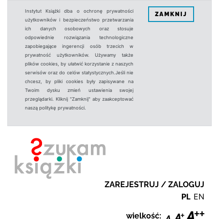
Instytut Książki dba o ochronę prywatności
ZAMKNIJ
użytkowników i bezpieczeństwo przetwarzania
ich danych osobowych oraz stosuje
odpowiednie rozwiązania technologiczne
zapobiegające ingerencji osób trzecich w
prywatność użytkowników. Używamy także
plików cookies, by ułatwić korzystanie z naszych
serwisów oraz do celów statystycznych.Jeśli nie
chcesz, by pliki cookies były zapisywane na
Twoim dysku zmień ustawienia swojej
przeglądarki. Kliknij "Zamknij" aby zaakceptować
naszą politykę prywatności.
ZAREJESTRUJ / ZALOGUJ
PL
EN
wielkość: