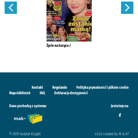
Życie na Gorąco /
Kontakt
Regulamin
Polityka prywatności i plików cookie
Mapa bibliotek
FAQ
Deklaracja dostępności
Dane pochodzą z systemu:
Jesteśmy na:
© 2019 Instytut Książki
v.1.4.0 created by IK & H7