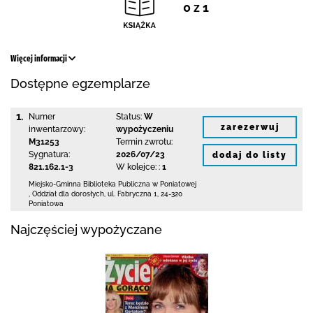
0 z 1
Więcej informacji
Dostępne egzemplarze
1.
Numer
Status:
W
zarezerwuj
inwentarzowy:
wypożyczeniu
M31253
Termin zwrotu:
Sygnatura:
2026/07/23
dodaj do listy
821.162.1-3
W kolejce: :
1
Miejsko-Gminna Biblioteka Publiczna w Poniatowej
,
Oddział dla dorosłych,
ul. Fabryczna 1
,
24-320
Poniatowa
Najczęściej wypożyczane