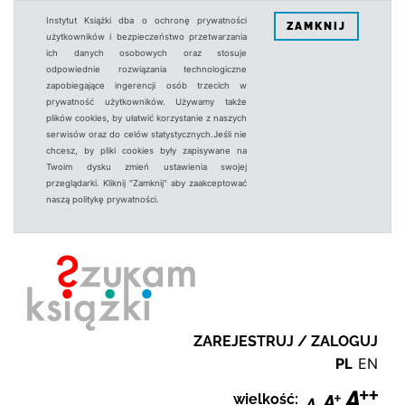
Instytut Książki dba o ochronę prywatności
ZAMKNIJ
użytkowników i bezpieczeństwo przetwarzania
ich danych osobowych oraz stosuje
odpowiednie rozwiązania technologiczne
zapobiegające ingerencji osób trzecich w
prywatność użytkowników. Używamy także
plików cookies, by ułatwić korzystanie z naszych
serwisów oraz do celów statystycznych.Jeśli nie
chcesz, by pliki cookies były zapisywane na
Twoim dysku zmień ustawienia swojej
przeglądarki. Kliknij "Zamknij" aby zaakceptować
naszą politykę prywatności.
ZAREJESTRUJ / ZALOGUJ
PL
EN
wielkość: