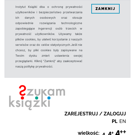
Instytut Książki dba o ochronę prywatności
ZAMKNIJ
użytkowników i bezpieczeństwo przetwarzania
ich danych osobowych oraz stosuje
odpowiednie rozwiązania technologiczne
zapobiegające ingerencji osób trzecich w
prywatność użytkowników. Używamy także
plików cookies, by ułatwić korzystanie z naszych
serwisów oraz do celów statystycznych.Jeśli nie
chcesz, by pliki cookies były zapisywane na
Twoim dysku zmień ustawienia swojej
przeglądarki. Kliknij "Zamknij" aby zaakceptować
naszą politykę prywatności.
ZAREJESTRUJ / ZALOGUJ
PL
EN
wielkość: