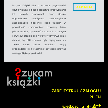
Instytut Książki dba o ochronę prywatności
ZAMKNIJ
użytkowników i bezpieczeństwo przetwarzania
ich danych osobowych oraz stosuje
odpowiednie rozwiązania technologiczne
zapobiegające ingerencji osób trzecich w
prywatność użytkowników. Używamy także
plików cookies, by ułatwić korzystanie z naszych
serwisów oraz do celów statystycznych.Jeśli nie
chcesz, by pliki cookies były zapisywane na
Twoim dysku zmień ustawienia swojej
przeglądarki. Kliknij "Zamknij" aby zaakceptować
naszą politykę prywatności.
ZAREJESTRUJ / ZALOGUJ
PL
EN
wielkość: