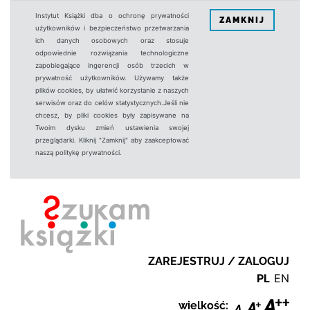
Instytut Książki dba o ochronę prywatności
ZAMKNIJ
użytkowników i bezpieczeństwo przetwarzania
ich danych osobowych oraz stosuje
odpowiednie rozwiązania technologiczne
zapobiegające ingerencji osób trzecich w
prywatność użytkowników. Używamy także
plików cookies, by ułatwić korzystanie z naszych
serwisów oraz do celów statystycznych.Jeśli nie
chcesz, by pliki cookies były zapisywane na
Twoim dysku zmień ustawienia swojej
przeglądarki. Kliknij "Zamknij" aby zaakceptować
naszą politykę prywatności.
ZAREJESTRUJ / ZALOGUJ
PL
EN
wielkość: