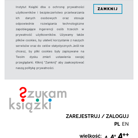
Instytut Książki dba o ochronę prywatności
ZAMKNIJ
użytkowników i bezpieczeństwo przetwarzania
ich danych osobowych oraz stosuje
odpowiednie rozwiązania technologiczne
zapobiegające ingerencji osób trzecich w
prywatność użytkowników. Używamy także
plików cookies, by ułatwić korzystanie z naszych
serwisów oraz do celów statystycznych.Jeśli nie
chcesz, by pliki cookies były zapisywane na
Twoim dysku zmień ustawienia swojej
przeglądarki. Kliknij "Zamknij" aby zaakceptować
naszą politykę prywatności.
ZAREJESTRUJ / ZALOGUJ
PL
EN
wielkość: