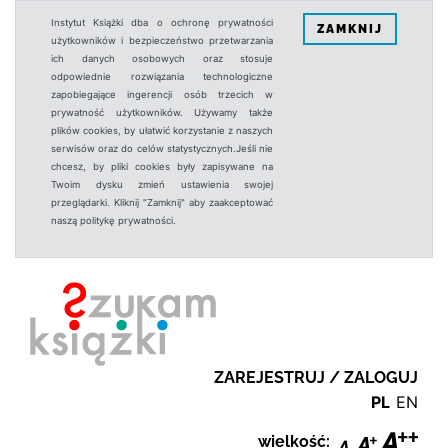
Instytut Książki dba o ochronę prywatności
ZAMKNIJ
użytkowników i bezpieczeństwo przetwarzania
ich danych osobowych oraz stosuje
odpowiednie rozwiązania technologiczne
zapobiegające ingerencji osób trzecich w
prywatność użytkowników. Używamy także
plików cookies, by ułatwić korzystanie z naszych
serwisów oraz do celów statystycznych.Jeśli nie
chcesz, by pliki cookies były zapisywane na
Twoim dysku zmień ustawienia swojej
przeglądarki. Kliknij "Zamknij" aby zaakceptować
naszą politykę prywatności.
ZAREJESTRUJ / ZALOGUJ
PL
EN
wielkość: