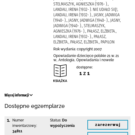
STELMASZYK, AGNIESZKA (1976- ).,
LANDAU, IRENA (1932- ). NIE UDAŁO SIĘ!,
LANDAU, IRENA (1932- )., JASNY, JADWIGA
(1940- )., JASNY, JADWIGA (1940- )., JASNY,
JADWIGA (1940- )., STELMASZYK,
AGNIESZKA (1976- )., PAŁASZ, ELŻBIETA.,
LANDAU, IRENA (1932- )., PAŁASZ,
ELŻBIETA., PAŁASZ, ELŻBIETA., PAPILON
Rok wydania: copyright 2007.
Opowiadanie dziecięce polskie 21 w. 21
w., Antologia, Opowiadania i nowele
dostępne:
1 z 1
Więcej informacji
Dostępne egzemplarze
1.
Numer
Status:
Do
zarezerwuj
inwentarzowy:
wypożyczenia
34811