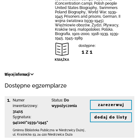
(Concentration camp), Polish people
United States Biography., Swimmers
Poland Biography., World War, 1939-
1945 Prisoners and prisons, German, II
wojna światowa (1939-1945),
Więźniowie obozów, Żydzi, Pływacy,
Kraków (woj. małopolskie), Polska,
Biografia, 1901-2000, 1918-1939, 1939-
1945, 1945-1989
dostępne:
1 z 1
Więcej informacji
Dostępne egzemplarze
1.
Numer
Status:
Do
zarezerwuj
inwentarzowy:
wypożyczenia
31415
Sygnatura:
dodaj do listy
94(100)"1939/1945"
Gminna Biblioteka Publiczna w Niedrzwicy Dużej
,
ul. Kraśnicka 53
,
24-220 Niedrzwica Duża