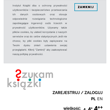
Instytut Książki dba o ochronę prywatności
ZAMKNIJ
użytkowników i bezpieczeństwo przetwarzania
ich danych osobowych oraz stosuje
odpowiednie rozwiązania technologiczne
zapobiegające ingerencji osób trzecich w
prywatność użytkowników. Używamy także
plików cookies, by ułatwić korzystanie z naszych
serwisów oraz do celów statystycznych.Jeśli nie
chcesz, by pliki cookies były zapisywane na
Twoim dysku zmień ustawienia swojej
przeglądarki. Kliknij "Zamknij" aby zaakceptować
naszą politykę prywatności.
ZAREJESTRUJ / ZALOGUJ
PL
EN
wielkość: