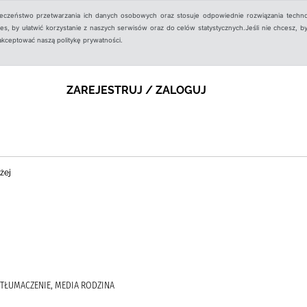
ieczeństwo przetwarzania ich danych osobowych oraz stosuje odpowiednie rozwiązania techno
, by ułatwić korzystanie z naszych serwisów oraz do celów statystycznych.Jeśli nie chcesz, by
aakceptować naszą politykę prywatności.
ZAREJESTRUJ / ZALOGUJ
żej
Z TŁUMACZENIE, MEDIA RODZINA