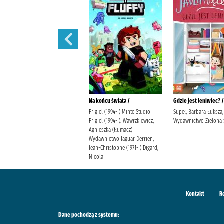
W blasku słońca /
Na końcu świata /
Gdzie jest leniwiec? /
Kordel, Magdalena Społeczny
Frigiel (1994- ) Minte Studio
Supeł, Barbara Łuksza,
Instytut Wydawniczy Znak
Frigiel (1994- ). Wawrzkiewicz,
Wydawnictwo Zielona
Agnieszka (tłumacz)
Wydawnictwo Jaguar Derrien,
Jean-Christophe (1971- ) Digard,
Nicola
Kontakt
R
Dane pochodzą z systemu: