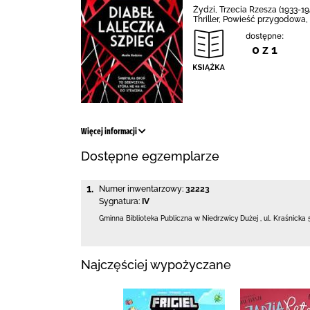
Żydzi, Trzecia Rzesza (1933-1
Thriller, Powieść przygodowa,
dostępne:
0 z 1
Więcej informacji
Dostępne egzemplarze
1.
Numer inwentarzowy:
32223
Sygnatura:
IV
Gminna Biblioteka Publiczna w Niedrzwicy Dużej
,
ul. Kraśnicka 
Najczęściej wypożyczane