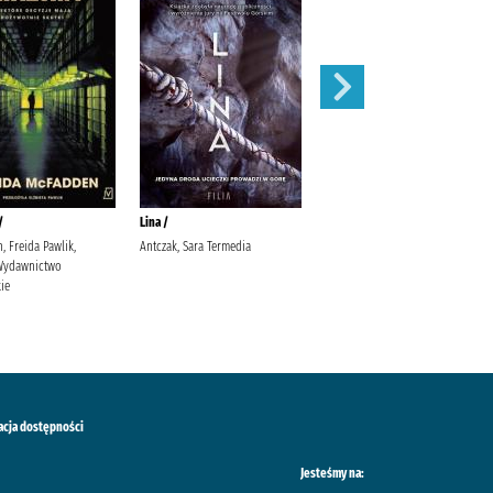
/
Lina /
Wiatr od morza.
 Freida Pawlik,
Antczak, Sara Termedia
Witkiewicz, Magdalena
 Wydawnictwo
Pracownia dobrych myśli
ie
Magdalena Witkiewicz
acja dostępności
Jesteśmy na: