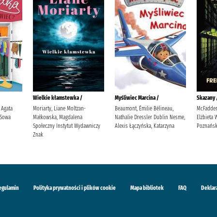
Wielkie kłamstewka /
Myśliwiec Marcina /
Skazany 
 Agata
Moriarty, Liane Moltzan-
Beaumont, Émilie Bélineau,
McFadden,
 Sowa
Małkowska, Magdalena
Nathalie Dressler Dublin Nesme,
Elżbieta
Społeczny Instytut Wydawniczy
Alexis Łączyńska, Katarzyna
Poznańsk
Znak
egulamin
Polityka prywatności i plików cookie
Mapa bibliotek
FAQ
Deklar