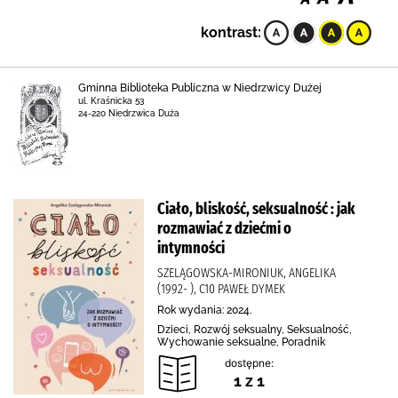
kontrast:
Gminna Biblioteka Publiczna w Niedrzwicy Dużej
ul. Kraśnicka 53
24-220 Niedrzwica Duża
Ciało, bliskość, seksualność : jak
rozmawiać z dziećmi o
intymności
SZELĄGOWSKA-MIRONIUK, ANGELIKA
(1992- ), C10 PAWEŁ DYMEK
Rok wydania: 2024.
Dzieci, Rozwój seksualny, Seksualność,
Wychowanie seksualne, Poradnik
dostępne:
1 z 1