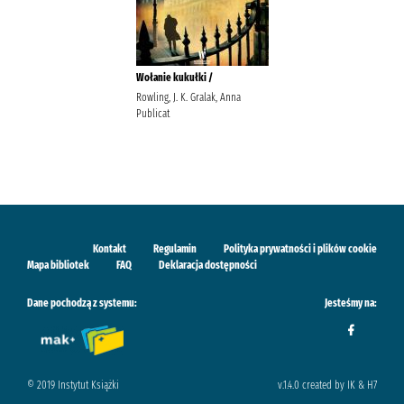
Wołanie kukułki /
Rowling, J. K. Gralak, Anna
Publicat
Kontakt
Regulamin
Polityka prywatności i plików cookie
Mapa bibliotek
FAQ
Deklaracja dostępności
Dane pochodzą z systemu:
Jesteśmy na:
© 2019 Instytut Książki
v.1.4.0 created by IK & H7