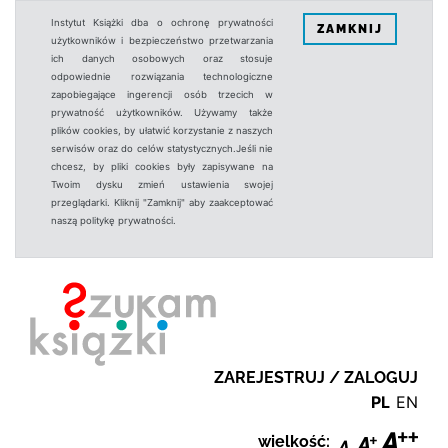
Instytut Książki dba o ochronę prywatności
ZAMKNIJ
użytkowników i bezpieczeństwo przetwarzania
ich danych osobowych oraz stosuje
odpowiednie rozwiązania technologiczne
zapobiegające ingerencji osób trzecich w
prywatność użytkowników. Używamy także
plików cookies, by ułatwić korzystanie z naszych
serwisów oraz do celów statystycznych.Jeśli nie
chcesz, by pliki cookies były zapisywane na
Twoim dysku zmień ustawienia swojej
przeglądarki. Kliknij "Zamknij" aby zaakceptować
naszą politykę prywatności.
ZAREJESTRUJ / ZALOGUJ
PL
EN
wielkość: