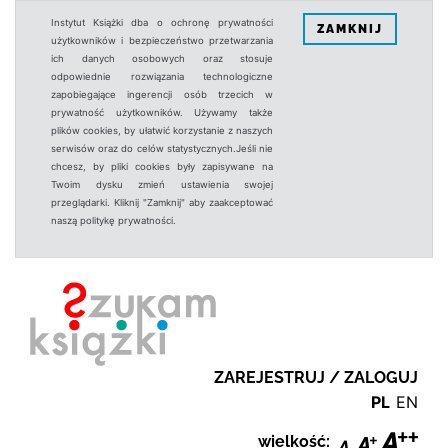
Instytut Książki dba o ochronę prywatności
ZAMKNIJ
użytkowników i bezpieczeństwo przetwarzania
ich danych osobowych oraz stosuje
odpowiednie rozwiązania technologiczne
zapobiegające ingerencji osób trzecich w
prywatność użytkowników. Używamy także
plików cookies, by ułatwić korzystanie z naszych
serwisów oraz do celów statystycznych.Jeśli nie
chcesz, by pliki cookies były zapisywane na
Twoim dysku zmień ustawienia swojej
przeglądarki. Kliknij "Zamknij" aby zaakceptować
naszą politykę prywatności.
ZAREJESTRUJ / ZALOGUJ
PL
EN
wielkość: