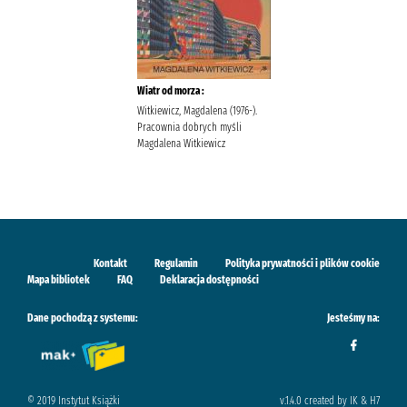
Wiatr od morza :
Witkiewicz, Magdalena (1976-).
Pracownia dobrych myśli
Magdalena Witkiewicz
Kontakt
Regulamin
Polityka prywatności i plików cookie
Mapa bibliotek
FAQ
Deklaracja dostępności
Dane pochodzą z systemu:
Jesteśmy na:
© 2019 Instytut Książki
v.1.4.0 created by IK & H7