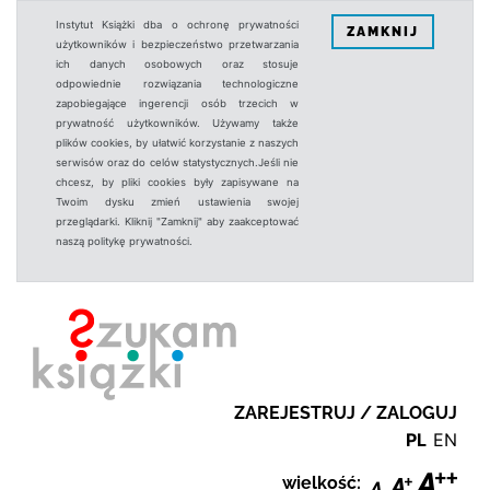
Instytut Książki dba o ochronę prywatności
ZAMKNIJ
użytkowników i bezpieczeństwo przetwarzania
ich danych osobowych oraz stosuje
odpowiednie rozwiązania technologiczne
zapobiegające ingerencji osób trzecich w
prywatność użytkowników. Używamy także
plików cookies, by ułatwić korzystanie z naszych
serwisów oraz do celów statystycznych.Jeśli nie
chcesz, by pliki cookies były zapisywane na
Twoim dysku zmień ustawienia swojej
przeglądarki. Kliknij "Zamknij" aby zaakceptować
naszą politykę prywatności.
ZAREJESTRUJ / ZALOGUJ
PL
EN
wielkość: