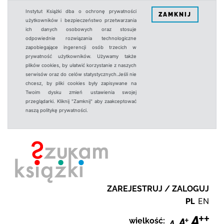
Instytut Książki dba o ochronę prywatności
ZAMKNIJ
użytkowników i bezpieczeństwo przetwarzania
ich danych osobowych oraz stosuje
odpowiednie rozwiązania technologiczne
zapobiegające ingerencji osób trzecich w
prywatność użytkowników. Używamy także
plików cookies, by ułatwić korzystanie z naszych
serwisów oraz do celów statystycznych.Jeśli nie
chcesz, by pliki cookies były zapisywane na
Twoim dysku zmień ustawienia swojej
przeglądarki. Kliknij "Zamknij" aby zaakceptować
naszą politykę prywatności.
ZAREJESTRUJ / ZALOGUJ
PL
EN
wielkość: