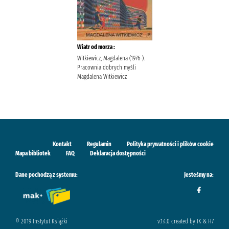
Wiatr od morza :
Witkiewicz, Magdalena (1976-).
Pracownia dobrych myśli
Magdalena Witkiewicz
Kontakt
Regulamin
Polityka prywatności i plików cookie
Mapa bibliotek
FAQ
Deklaracja dostępności
Dane pochodzą z systemu:
Jesteśmy na:
© 2019 Instytut Książki
v.1.4.0 created by IK & H7