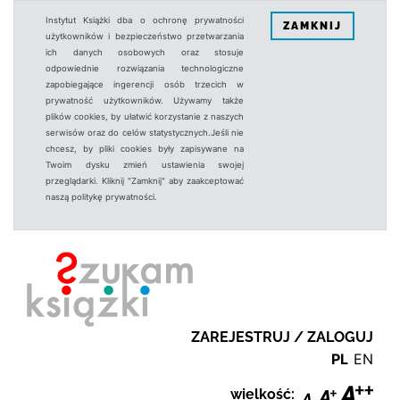
Instytut Książki dba o ochronę prywatności
ZAMKNIJ
użytkowników i bezpieczeństwo przetwarzania
ich danych osobowych oraz stosuje
odpowiednie rozwiązania technologiczne
zapobiegające ingerencji osób trzecich w
prywatność użytkowników. Używamy także
plików cookies, by ułatwić korzystanie z naszych
serwisów oraz do celów statystycznych.Jeśli nie
chcesz, by pliki cookies były zapisywane na
Twoim dysku zmień ustawienia swojej
przeglądarki. Kliknij "Zamknij" aby zaakceptować
naszą politykę prywatności.
ZAREJESTRUJ / ZALOGUJ
PL
EN
wielkość: