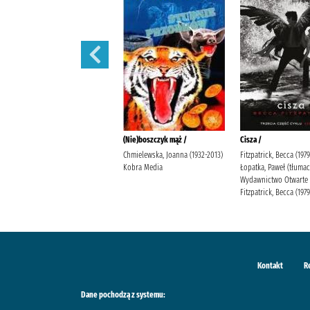
Nie obiecuj mi jutra /
(Nie)boszczyk mąż /
Cisza /
Gargaś, Gabriela Wydawnictwo
Chmielewska, Joanna (1932-2013)
Fitzpatrick, Becca (1979
Filia
Kobra Media
Łopatka, Paweł (tłumac
Wydawnictwo Otwarte
Fitzpatrick, Becca (1979-
Kontakt
R
Dane pochodzą z systemu: