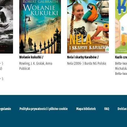
Wołanie kukułki /
Nela i skarby Karaibów /
Kazik czu
- )
Rowling, J. K. Gralak, Anna
Nela (2006- ) Burda NG Polska
Belta-Iwa
z)
Publicat
Michalsk
Belta-Iwa
 ).
egulamin
Polityka prywatności i plików cookie
Mapa bibliotek
FAQ
Deklar