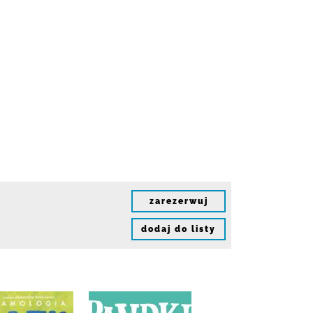
zarezerwuj
dodaj do listy