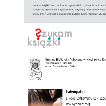
Instytut Książki dba o ochronę prywatności użytkowników i bezp
trzecich w prywatność użytkowników. Używamy także plików cookies
dysku zmień ustawienia swojej przeglądarki. Kliknij "Zamknij" aby z
Gminna Biblioteka Publiczna w Niedrzwicy Duż
Strzeszkowice Duże 281
24-220 Strzeszkowice Duże
Łatwopalni
LINGAS-ŁONIEWSKA, AGNIESZK
Rok wydania: 2013.