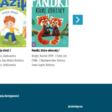
je złość /
Pandki, które obiecały /
Wpół do końca czasu /
cz, Aleksandra
Bright, Rachel (1979- ) Field, Jim
Adamska, Magda Zaczytani
a, Ewa Media Rodzina
(1980- ) Wydawnictwo Zielona
(wydawnictwo) Adamska, Magda
cz, Aleksandra.
Sowa Supeł, Barbara
(pisarka).
acja dostępności
Jesteśmy na: