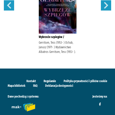
Wybrzeże szpiegów /
Gerritsen, Tess (1953- ) Ochab,
Janusz (1971- ) Wydawnictwo
Albatros Gerritsen, Tess (1953- ).
Kontakt
Regulamin
Polityka prywatności i plików cookie
Mapa bibliotek
FAQ
Deklaracja dostępności
Dane pochodzą z systemu:
Jesteśmy na: