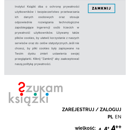
Instytut Książki dba o ochronę prywatności
ZAMKNIJ
użytkowników i bezpieczeństwo przetwarzania
ich danych osobowych oraz stosuje
odpowiednie rozwiązania technologiczne
zapobiegające ingerencji osób trzecich w
prywatność użytkowników. Używamy także
plików cookies, by ułatwić korzystanie z naszych
serwisów oraz do celów statystycznych.Jeśli nie
chcesz, by pliki cookies były zapisywane na
Twoim dysku zmień ustawienia swojej
przeglądarki. Kliknij "Zamknij" aby zaakceptować
naszą politykę prywatności.
ZAREJESTRUJ / ZALOGUJ
PL
EN
wielkość: