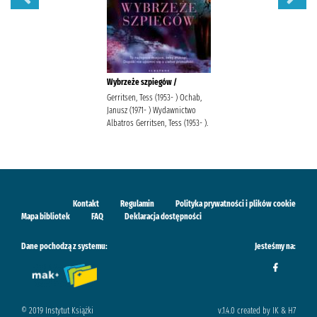
Wybrzeże szpiegów /
Gerritsen, Tess (1953- ) Ochab,
Janusz (1971- ) Wydawnictwo
Albatros Gerritsen, Tess (1953- ).
Kontakt
Regulamin
Polityka prywatności i plików cookie
Mapa bibliotek
FAQ
Deklaracja dostępności
Dane pochodzą z systemu:
Jesteśmy na:
© 2019 Instytut Książki
v.1.4.0 created by IK & H7