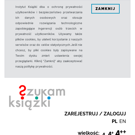
Instytut Książki dba o ochronę prywatności
ZAMKNIJ
użytkowników i bezpieczeństwo przetwarzania
ich danych osobowych oraz stosuje
odpowiednie rozwiązania technologiczne
zapobiegające ingerencji osób trzecich w
prywatność użytkowników. Używamy także
plików cookies, by ułatwić korzystanie z naszych
serwisów oraz do celów statystycznych.Jeśli nie
chcesz, by pliki cookies były zapisywane na
Twoim dysku zmień ustawienia swojej
przeglądarki. Kliknij "Zamknij" aby zaakceptować
naszą politykę prywatności.
ZAREJESTRUJ / ZALOGUJ
PL
EN
wielkość: