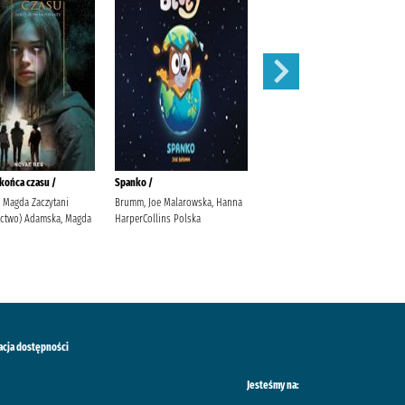
końca czasu /
Spanko /
Basen /
 Magda Zaczytani
Brumm, Joe Malarowska, Hanna
Olejarczyk, Asia Fic, Katarzyna
ctwo) Adamska, Magda
HarperCollins Polska
Grupa Wydawnicza Foksal
acja dostępności
Jesteśmy na: