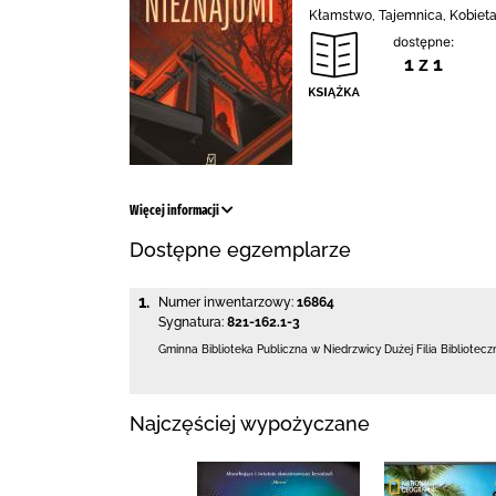
Kłamstwo, Tajemnica, Kobieta,
dostępne:
1 z 1
Więcej informacji
Dostępne egzemplarze
1.
Numer inwentarzowy:
16864
Sygnatura:
821-162.1-3
Gminna Biblioteka Publiczna w Niedrzwicy Dużej
Filia Bibliote
Najczęściej wypożyczane