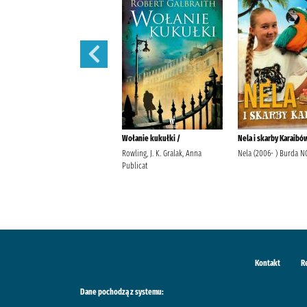
Nie obiecuj mi jutra /
Wołanie kukułki /
Nela i skarby Karaibó
Gargaś, Gabriela Wydawnictwo
Rowling, J. K. Gralak, Anna
Nela (2006- ) Burda N
Filia
Publicat
Kontakt
R
Dane pochodzą z systemu: