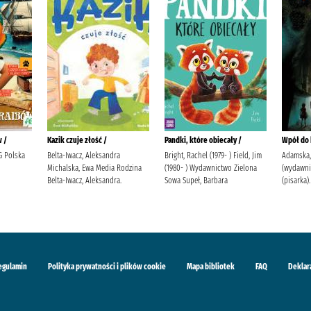
w /
Kazik czuje złość /
Pandki, które obiecały /
Wpół do 
G Polska
Belta-Iwacz, Aleksandra
Bright, Rachel (1979- ) Field, Jim
Adamska,
Michalska, Ewa Media Rodzina
(1980- ) Wydawnictwo Zielona
(wydawni
Belta-Iwacz, Aleksandra.
Sowa Supeł, Barbara
(pisarka).
egulamin
Polityka prywatności i plików cookie
Mapa bibliotek
FAQ
Deklar