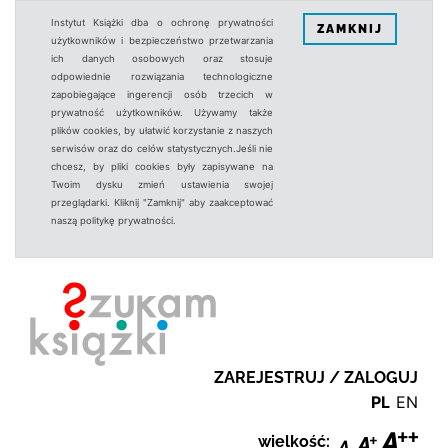
Instytut Książki dba o ochronę prywatności
ZAMKNIJ
użytkowników i bezpieczeństwo przetwarzania
ich danych osobowych oraz stosuje
odpowiednie rozwiązania technologiczne
zapobiegające ingerencji osób trzecich w
prywatność użytkowników. Używamy także
plików cookies, by ułatwić korzystanie z naszych
serwisów oraz do celów statystycznych.Jeśli nie
chcesz, by pliki cookies były zapisywane na
Twoim dysku zmień ustawienia swojej
przeglądarki. Kliknij "Zamknij" aby zaakceptować
naszą politykę prywatności.
ZAREJESTRUJ / ZALOGUJ
PL
EN
wielkość: