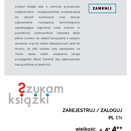
Instytut Książki dba o ochronę prywatności
ZAMKNIJ
użytkowników i bezpieczeństwo przetwarzania
ich danych osobowych oraz stosuje
odpowiednie rozwiązania technologiczne
zapobiegające ingerencji osób trzecich w
prywatność użytkowników. Używamy także
plików cookies, by ułatwić korzystanie z naszych
serwisów oraz do celów statystycznych.Jeśli nie
chcesz, by pliki cookies były zapisywane na
Twoim dysku zmień ustawienia swojej
przeglądarki. Kliknij "Zamknij" aby zaakceptować
naszą politykę prywatności.
ZAREJESTRUJ / ZALOGUJ
PL
EN
wielkość: