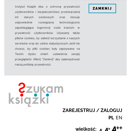
Instytut Książki dba o ochronę prywatności
ZAMKNIJ
użytkowników i bezpieczeństwo przetwarzania
ich danych osobowych oraz stosuje
odpowiednie rozwiązania technologiczne
zapobiegające ingerencji osób trzecich w
prywatność użytkowników. Używamy także
plików cookies, by ułatwić korzystanie z naszych
serwisów oraz do celów statystycznych.Jeśli nie
chcesz, by pliki cookies były zapisywane na
Twoim dysku zmień ustawienia swojej
przeglądarki. Kliknij "Zamknij" aby zaakceptować
naszą politykę prywatności.
ZAREJESTRUJ / ZALOGUJ
PL
EN
wielkość: