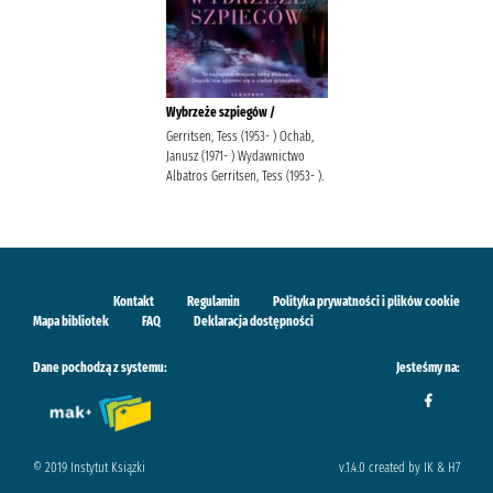
Wybrzeże szpiegów /
Gerritsen, Tess (1953- ) Ochab,
Janusz (1971- ) Wydawnictwo
Albatros Gerritsen, Tess (1953- ).
Kontakt
Regulamin
Polityka prywatności i plików cookie
Mapa bibliotek
FAQ
Deklaracja dostępności
Dane pochodzą z systemu:
Jesteśmy na:
© 2019 Instytut Książki
v.1.4.0 created by IK & H7