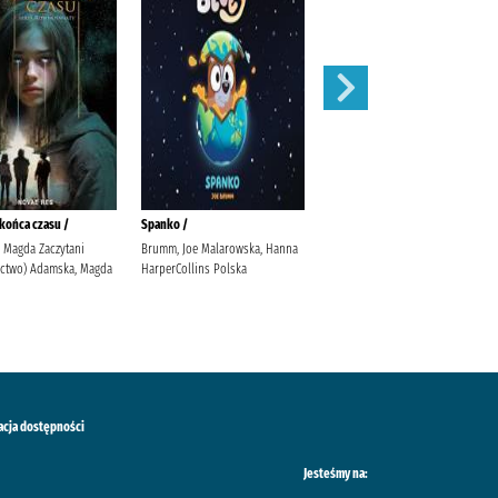
końca czasu /
Spanko /
Basen /
 Magda Zaczytani
Brumm, Joe Malarowska, Hanna
Olejarczyk, Asia Fic, Katarzyna
ctwo) Adamska, Magda
HarperCollins Polska
Grupa Wydawnicza Foksal
acja dostępności
Jesteśmy na: