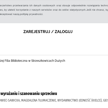
ieczeństwo przetwarzania ich danych osobowych oraz stosuje odpowiednie rozwiązania techno
, by ułatwić korzystanie z naszych serwisów oraz do celów statystycznych.Jeśli nie chcesz, by
aakceptować naszą politykę prywatności.
ZAREJESTRUJ / ZALOGUJ
ej Filia Biblioteczna w Strzeszkowicach Dużych
: o wyrażaniu i szanowaniu sprzeciwu
AŁOWIEC-SAWICKA, MAGDALENA TŁUMACZENIE, WYDAWNICTWO JEDNOŚĆ (KIELCE), GEIS