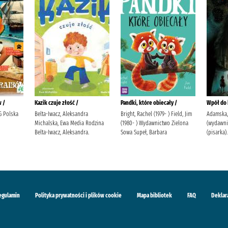
w /
Kazik czuje złość /
Pandki, które obiecały /
Wpół do 
G Polska
Belta-Iwacz, Aleksandra
Bright, Rachel (1979- ) Field, Jim
Adamska,
Michalska, Ewa Media Rodzina
(1980- ) Wydawnictwo Zielona
(wydawni
Belta-Iwacz, Aleksandra.
Sowa Supeł, Barbara
(pisarka).
egulamin
Polityka prywatności i plików cookie
Mapa bibliotek
FAQ
Deklar