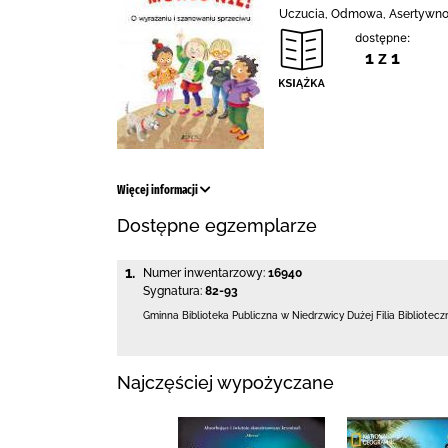
Uczucia, Odmowa, Asertywnoś
dostępne:
1 z 1
Więcej informacji
Dostępne egzemplarze
1.
Numer inwentarzowy:
16940
Sygnatura:
82-93
Gminna Biblioteka Publiczna w Niedrzwicy Dużej
Filia Bibliote
Najczęściej wypożyczane