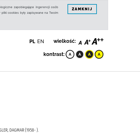
logiczne zapobiegające ingerencji osób
ZAMKNIJ
 pliki cookies były zapisywane na Twoim
PL
EN
wielkość:
kontrast:
LER, DAGMAR (1958- ).