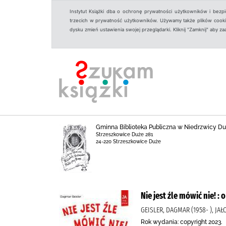
Instytut Książki dba o ochronę prywatności użytkowników i bezp
trzecich w prywatność użytkowników. Używamy także plików cookies
dysku zmień ustawienia swojej przeglądarki. Kliknij "Zamknij" aby z
Gminna Biblioteka Publiczna w Niedrzwicy Duż
Strzeszkowice Duże 281
24-220 Strzeszkowice Duże
Nie jest źle mówić nie! 
GEISLER, DAGMAR (1958- ), J
Rok wydania: copyright 2023.