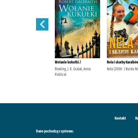
Nie obiecuj mi jutra /
Wołanie kukułki /
Nela i skarby Karaibó
Gargaś, Gabriela Wydawnictwo
Rowling, J. K. Gralak, Anna
Nela (2006- ) Burda N
Filia
Publicat
Kontakt
R
Dane pochodzą z systemu: