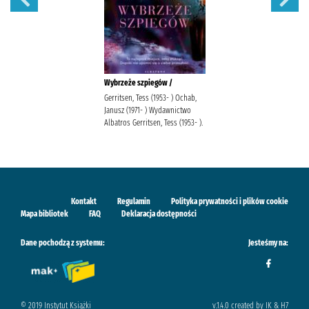
Wybrzeże szpiegów /
Gerritsen, Tess (1953- ) Ochab,
Janusz (1971- ) Wydawnictwo
Albatros Gerritsen, Tess (1953- ).
Kontakt
Regulamin
Polityka prywatności i plików cookie
Mapa bibliotek
FAQ
Deklaracja dostępności
Dane pochodzą z systemu:
Jesteśmy na:
© 2019 Instytut Książki
v.1.4.0 created by IK & H7