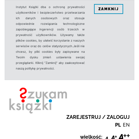
Instytut Książki dba o ochronę prywatności
ZAMKNIJ
użytkowników i bezpieczeństwo przetwarzania
ich danych osobowych oraz stosuje
odpowiednie rozwiązania technologiczne
zapobiegające ingerencji osób trzecich w
prywatność użytkowników. Używamy także
plików cookies, by ułatwić korzystanie z naszych
serwisów oraz do celów statystycznych.Jeśli nie
chcesz, by pliki cookies były zapisywane na
Twoim dysku zmień ustawienia swojej
przeglądarki. Kliknij "Zamknij" aby zaakceptować
naszą politykę prywatności.
ZAREJESTRUJ / ZALOGUJ
PL
EN
wielkość: