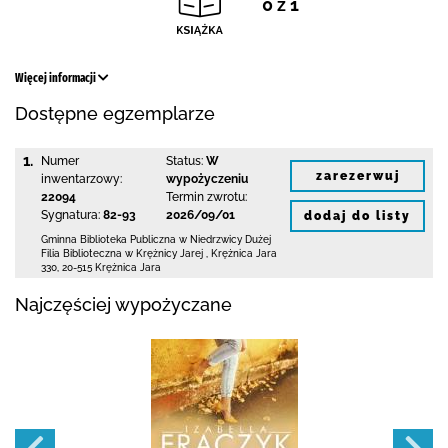
0 z 1
Więcej informacji
Dostępne egzemplarze
1.
Numer
Status:
W
zarezerwuj
inwentarzowy:
wypożyczeniu
22094
Termin zwrotu:
Sygnatura:
82-93
2026/09/01
dodaj do listy
Gminna Biblioteka Publiczna w Niedrzwicy Dużej
Filia Biblioteczna w Krężnicy Jarej
,
Krężnica Jara
330
,
20-515 Krężnica Jara
Najczęściej wypożyczane