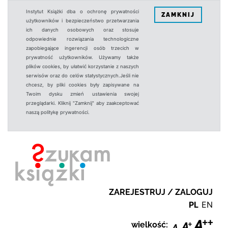
Instytut Książki dba o ochronę prywatności
ZAMKNIJ
użytkowników i bezpieczeństwo przetwarzania
ich danych osobowych oraz stosuje
odpowiednie rozwiązania technologiczne
zapobiegające ingerencji osób trzecich w
prywatność użytkowników. Używamy także
plików cookies, by ułatwić korzystanie z naszych
serwisów oraz do celów statystycznych.Jeśli nie
chcesz, by pliki cookies były zapisywane na
Twoim dysku zmień ustawienia swojej
przeglądarki. Kliknij "Zamknij" aby zaakceptować
naszą politykę prywatności.
ZAREJESTRUJ / ZALOGUJ
PL
EN
wielkość: