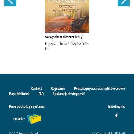
Szczęście w nieszczęściu /
Frączyk, Izabella Prószyński i S-
ka
Kontakt
Regulamin
Polityka prywatności i plików cookie
Mapa bibliotek
FAQ
Deklaracja dostępności
Dane pochodzą z systemu:
Jesteśmy na:
© 2019 Instytut Książki
v.1.4.0 created by IK & H7