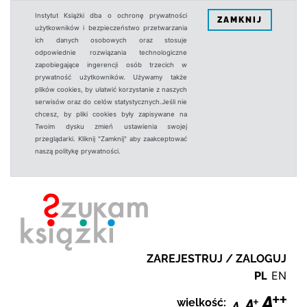
Instytut Książki dba o ochronę prywatności
ZAMKNIJ
użytkowników i bezpieczeństwo przetwarzania
ich danych osobowych oraz stosuje
odpowiednie rozwiązania technologiczne
zapobiegające ingerencji osób trzecich w
prywatność użytkowników. Używamy także
plików cookies, by ułatwić korzystanie z naszych
serwisów oraz do celów statystycznych.Jeśli nie
chcesz, by pliki cookies były zapisywane na
Twoim dysku zmień ustawienia swojej
przeglądarki. Kliknij "Zamknij" aby zaakceptować
naszą politykę prywatności.
ZAREJESTRUJ / ZALOGUJ
PL
EN
wielkość: