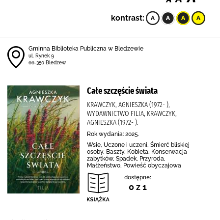
kontrast:
Gminna Biblioteka Publiczna w Bledzewie
ul. Rynek 9
66-350 Bledzew
Całe szczęście świata
KRAWCZYK, AGNIESZKA (1972- ),
WYDAWNICTWO FILIA, KRAWCZYK,
AGNIESZKA (1972- ).
Rok wydania: 2025.
Wsie, Uczone i uczeni, Śmierć bliskiej
osoby, Baszty, Kobieta, Konserwacja
zabytków, Spadek, Przyroda,
Małżeństwo, Powieść obyczajowa
dostępne:
0 z 1