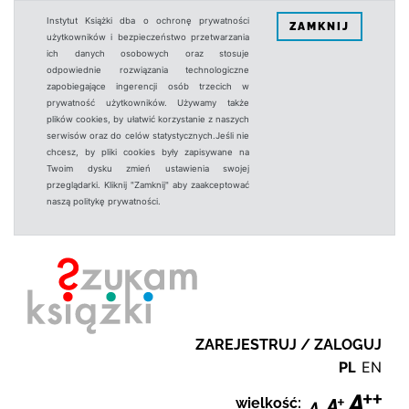
Instytut Książki dba o ochronę prywatności
ZAMKNIJ
użytkowników i bezpieczeństwo przetwarzania
ich danych osobowych oraz stosuje
odpowiednie rozwiązania technologiczne
zapobiegające ingerencji osób trzecich w
prywatność użytkowników. Używamy także
plików cookies, by ułatwić korzystanie z naszych
serwisów oraz do celów statystycznych.Jeśli nie
chcesz, by pliki cookies były zapisywane na
Twoim dysku zmień ustawienia swojej
przeglądarki. Kliknij "Zamknij" aby zaakceptować
naszą politykę prywatności.
ZAREJESTRUJ / ZALOGUJ
PL
EN
wielkość: