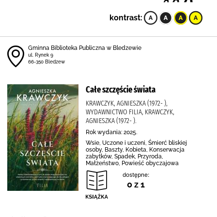
kontrast:
Gminna Biblioteka Publiczna w Bledzewie
ul. Rynek 9
66-350 Bledzew
Całe szczęście świata
KRAWCZYK, AGNIESZKA (1972- ),
WYDAWNICTWO FILIA, KRAWCZYK,
AGNIESZKA (1972- ).
Rok wydania: 2025.
Wsie, Uczone i uczeni, Śmierć bliskiej
osoby, Baszty, Kobieta, Konserwacja
zabytków, Spadek, Przyroda,
Małżeństwo, Powieść obyczajowa
dostępne:
0 z 1