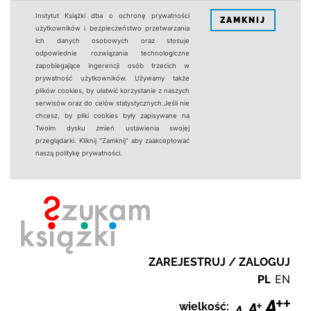
Instytut Książki dba o ochronę prywatności
ZAMKNIJ
użytkowników i bezpieczeństwo przetwarzania
ich danych osobowych oraz stosuje
odpowiednie rozwiązania technologiczne
zapobiegające ingerencji osób trzecich w
prywatność użytkowników. Używamy także
plików cookies, by ułatwić korzystanie z naszych
serwisów oraz do celów statystycznych.Jeśli nie
chcesz, by pliki cookies były zapisywane na
Twoim dysku zmień ustawienia swojej
przeglądarki. Kliknij "Zamknij" aby zaakceptować
naszą politykę prywatności.
ZAREJESTRUJ / ZALOGUJ
PL
EN
wielkość: