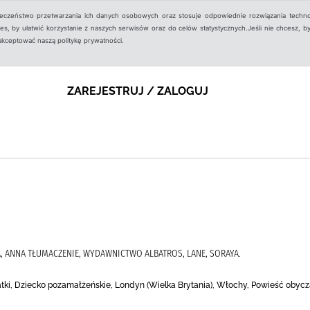
ieczeństwo przetwarzania ich danych osobowych oraz stosuje odpowiednie rozwiązania techno
, by ułatwić korzystanie z naszych serwisów oraz do celów statystycznych.Jeśli nie chcesz, by
aakceptować naszą politykę prywatności.
ZAREJESTRUJ / ZALOGUJ
A, ANNA TŁUMACZENIE, WYDAWNICTWO ALBATROS, LANE, SORAYA.
tki, Dziecko pozamałżeńskie, Londyn (Wielka Brytania), Włochy, Powieść obycz