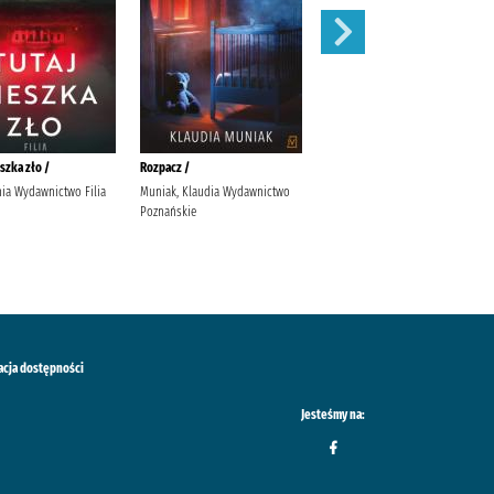
szka zło /
Rozpacz /
Czas Olivii /
nia Wydawnictwo Filia
Muniak, Klaudia Wydawnictwo
Gajdowska,, Urszula (1983-).
Poznańskie
Lucky
acja dostępności
Jesteśmy na: