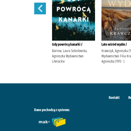
Kiedy zakwitną marzenia /
Gdy powrócą kanarki /
Lato wśród wydm /
Szczęsna, Anna (1981- )
Barrow, Laura Sobolewska,
Krawczyk, Agnieszka (1
Wydawnictwo Filia Szczęsna,
Agnieszka Wydawnictwo
Wydawnictwo Filia Kr
Anna (1981- ).
Literackie
Agnieszka (1972- ).
Kontakt
R
Dane pochodzą z systemu: