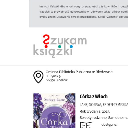
Instytut Książki dba o ochronę prywatności użytkowników i bezp
trzecich w prywatność użytkowników. Używamy także plików cookies
dysku zmień ustawienia swojej przeglądarki. Kliknij "Zamknij" aby z
Gminna Biblioteka Publiczna w Bledzewie
ul. Rynek 9
66-350 Bledzew
Córka z Włoch
LANE, SORAYA, ESDEN-TEMPSK
Rok wydania: 2023.
Sekrety rodzinne, Samotne ma
dostępne: