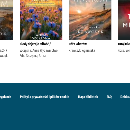
Kiedy dojrzeje miłość /
Róża wiatrów.
Tutaj mie
972- )
Szczęsna, Anna Wydawnictwo
Krawczyk, Agnieszka
Rosa, So
awczyk
Filia Szczęsna, Anna
egulamin
Polityka prywatności i plików cookie
Mapa bibliotek
FAQ
Deklar