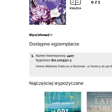
0 z 1
Więcej informacji
Dostępne egzemplarze
1.
Numer inwentarzowy:
4407
Sygnatura:
821.111(931)-3
Gminna Biblioteka Publiczna w Bledzewie
,
ul. Rynek 9
,
66-350 
Najczęściej wypożyczane