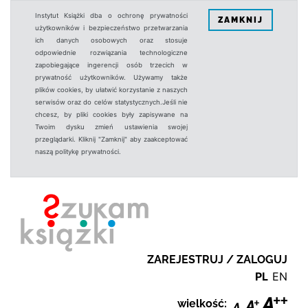
Instytut Książki dba o ochronę prywatności
ZAMKNIJ
użytkowników i bezpieczeństwo przetwarzania
ich danych osobowych oraz stosuje
odpowiednie rozwiązania technologiczne
zapobiegające ingerencji osób trzecich w
prywatność użytkowników. Używamy także
plików cookies, by ułatwić korzystanie z naszych
serwisów oraz do celów statystycznych.Jeśli nie
chcesz, by pliki cookies były zapisywane na
Twoim dysku zmień ustawienia swojej
przeglądarki. Kliknij "Zamknij" aby zaakceptować
naszą politykę prywatności.
ZAREJESTRUJ / ZALOGUJ
PL
EN
wielkość: