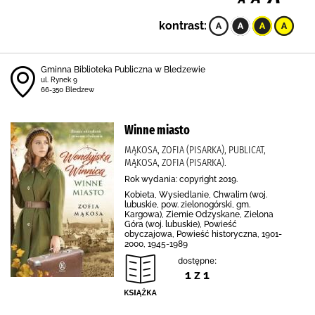
kontrast:
Gminna Biblioteka Publiczna w Bledzewie
ul. Rynek 9
66-350 Bledzew
Winne miasto
MĄKOSA, ZOFIA (PISARKA), PUBLICAT,
MĄKOSA, ZOFIA (PISARKA).
Rok wydania: copyright 2019.
Kobieta, Wysiedlanie, Chwalim (woj.
lubuskie, pow. zielonogórski, gm.
Kargowa), Ziemie Odzyskane, Zielona
Góra (woj. lubuskie), Powieść
obyczajowa, Powieść historyczna, 1901-
2000, 1945-1989
dostępne:
1 z 1