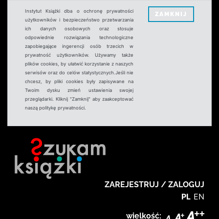
Instytut Książki dba o ochronę prywatności
ZAMKNIJ
użytkowników i bezpieczeństwo przetwarzania
ich danych osobowych oraz stosuje
odpowiednie rozwiązania technologiczne
zapobiegające ingerencji osób trzecich w
prywatność użytkowników. Używamy także
plików cookies, by ułatwić korzystanie z naszych
serwisów oraz do celów statystycznych.Jeśli nie
chcesz, by pliki cookies były zapisywane na
Twoim dysku zmień ustawienia swojej
przeglądarki. Kliknij "Zamknij" aby zaakceptować
naszą politykę prywatności.
ZAREJESTRUJ / ZALOGUJ
PL
EN
wielkość: