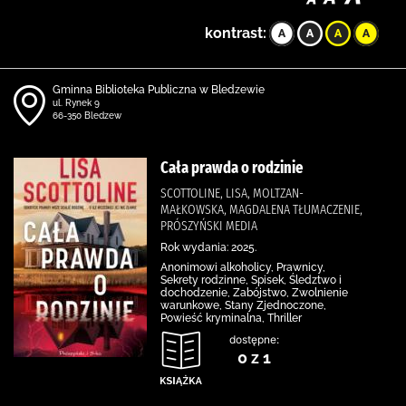
kontrast:
Gminna Biblioteka Publiczna w Bledzewie
ul. Rynek 9
66-350 Bledzew
Cała prawda o rodzinie
SCOTTOLINE, LISA, MOLTZAN-
MAŁKOWSKA, MAGDALENA TŁUMACZENIE,
PRÓSZYŃSKI MEDIA
Rok wydania: 2025.
Anonimowi alkoholicy, Prawnicy,
Sekrety rodzinne, Spisek, Śledztwo i
dochodzenie, Zabójstwo, Zwolnienie
warunkowe, Stany Zjednoczone,
Powieść kryminalna, Thriller
dostępne:
0 z 1