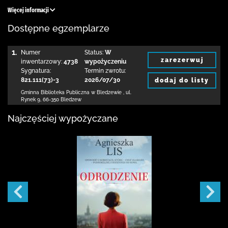
Więcej informacji
Dostępne egzemplarze
1.
Numer
Status:
W
zarezerwuj
inwentarzowy:
4738
wypożyczeniu
Sygnatura:
Termin zwrotu:
821.111(73)-3
2026/07/30
dodaj do listy
Gminna Biblioteka Publiczna w Bledzewie
,
ul.
Rynek 9
,
66-350 Bledzew
Najczęściej wypożyczane