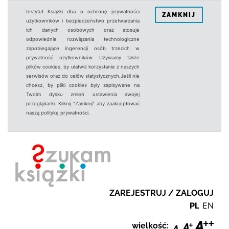
Instytut Książki dba o ochronę prywatności
ZAMKNIJ
użytkowników i bezpieczeństwo przetwarzania
ich danych osobowych oraz stosuje
odpowiednie rozwiązania technologiczne
zapobiegające ingerencji osób trzecich w
prywatność użytkowników. Używamy także
plików cookies, by ułatwić korzystanie z naszych
serwisów oraz do celów statystycznych.Jeśli nie
chcesz, by pliki cookies były zapisywane na
Twoim dysku zmień ustawienia swojej
przeglądarki. Kliknij "Zamknij" aby zaakceptować
naszą politykę prywatności.
ZAREJESTRUJ / ZALOGUJ
PL
EN
wielkość: