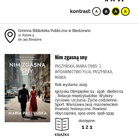
kontrast:
Gminna Biblioteka Publiczna w Bledzewie
ul. Rynek 9
66-350 Bledzew
Nim zgasną sny
PASZYŃSKA, MARIA (1985- ),
WYDAWNICTWO FILIA, PASZYŃSKA,
MARIA.
Rok wydania: 2025.
Igrzyska Olimpijskie (11 ; 1936 ; Berlin) (11
;, Relacje międzyludzkie, Wybory
życiowe, Uczucia, Życie codzienne,
Sport, Warszawa (woj. mazowieckie),
Powieść historyczna, Powieść
obyczajowa, 1901-2000, 1918-1939
dostępne:
1 z 1