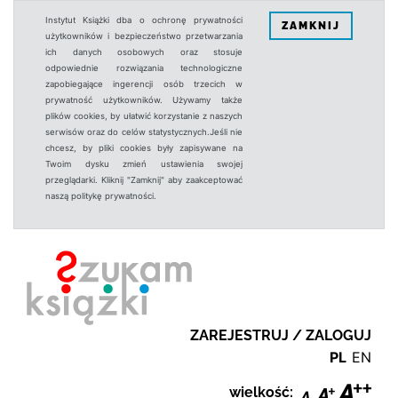
Instytut Książki dba o ochronę prywatności
ZAMKNIJ
użytkowników i bezpieczeństwo przetwarzania
ich danych osobowych oraz stosuje
odpowiednie rozwiązania technologiczne
zapobiegające ingerencji osób trzecich w
prywatność użytkowników. Używamy także
plików cookies, by ułatwić korzystanie z naszych
serwisów oraz do celów statystycznych.Jeśli nie
chcesz, by pliki cookies były zapisywane na
Twoim dysku zmień ustawienia swojej
przeglądarki. Kliknij "Zamknij" aby zaakceptować
naszą politykę prywatności.
ZAREJESTRUJ / ZALOGUJ
PL
EN
wielkość: