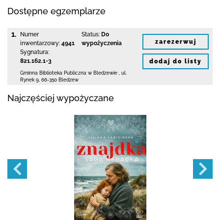
Dostępne egzemplarze
1.
Numer
Status:
Do
zarezerwuj
inwentarzowy:
4941
wypożyczenia
Sygnatura:
821.162.1-3
dodaj do listy
Gminna Biblioteka Publiczna w Bledzewie
,
ul.
Rynek 9
,
66-350 Bledzew
Najczęściej wypożyczane