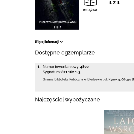
1 z 1
Więcej informacji
Dostępne egzemplarze
1.
Numer inwentarzowy:
4800
Sygnatura:
821.162.1-3
Gminna Biblioteka Publiczna w Bledzewie
,
ul. Rynek 9
,
66-350 
Najczęściej wypożyczane