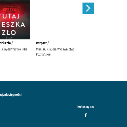
szka zło /
Rozpacz /
Czas Olivii /
nia Wydawnictwo Filia
Muniak, Klaudia Wydawnictwo
Gajdowska,, Urszula (1983-).
Poznańskie
Lucky
acja dostępności
Jesteśmy na: