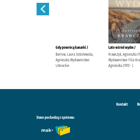
Kiedy zakwitną marzenia /
Gdy powrócą kanarki /
Lato wśród wydm /
Szczęsna, Anna (1981- )
Barrow, Laura Sobolewska,
Krawczyk, Agnieszka (1
Wydawnictwo Filia Szczęsna,
Agnieszka Wydawnictwo
Wydawnictwo Filia Kr
Anna (1981- ).
Literackie
Agnieszka (1972- ).
Kontakt
R
Dane pochodzą z systemu: