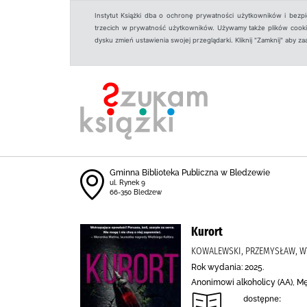
Instytut Książki dba o ochronę prywatności użytkowników i bezp
trzecich w prywatność użytkowników. Używamy także plików cookies
dysku zmień ustawienia swojej przeglądarki. Kliknij "Zamknij" aby z
Gminna Biblioteka Publiczna w Bledzewie
ul. Rynek 9
66-350 Bledzew
Kurort
KOWALEWSKI, PRZEMYSŁAW, W
Rok wydania: 2025.
Anonimowi alkoholicy (AA), Mę
dostępne: