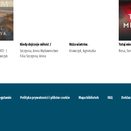
Kiedy dojrzeje miłość /
Róża wiatrów.
Tutaj mie
972- )
Szczęsna, Anna Wydawnictwo
Krawczyk, Agnieszka
Rosa, So
awczyk
Filia Szczęsna, Anna
egulamin
Polityka prywatności i plików cookie
Mapa bibliotek
FAQ
Deklar