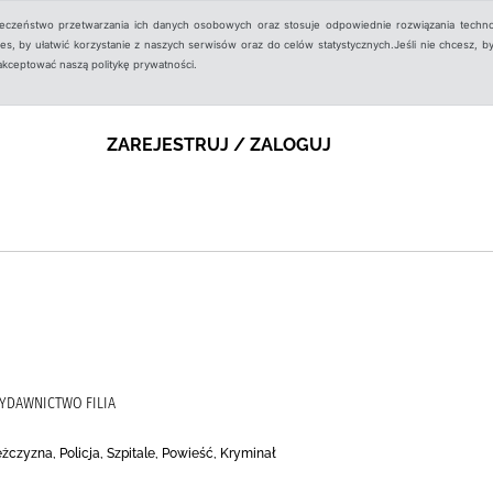
ieczeństwo przetwarzania ich danych osobowych oraz stosuje odpowiednie rozwiązania techno
, by ułatwić korzystanie z naszych serwisów oraz do celów statystycznych.Jeśli nie chcesz, by
aakceptować naszą politykę prywatności.
ZAREJESTRUJ / ZALOGUJ
YDAWNICTWO FILIA
żczyzna, Policja, Szpitale, Powieść, Kryminał