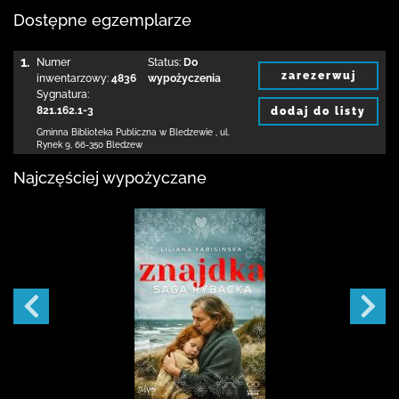
Dostępne egzemplarze
1.
Numer
Status:
Do
zarezerwuj
inwentarzowy:
4836
wypożyczenia
Sygnatura:
821.162.1-3
dodaj do listy
Gminna Biblioteka Publiczna w Bledzewie
,
ul.
Rynek 9
,
66-350 Bledzew
Najczęściej wypożyczane