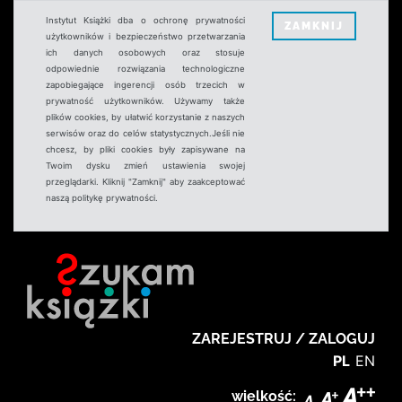
Instytut Książki dba o ochronę prywatności
ZAMKNIJ
użytkowników i bezpieczeństwo przetwarzania
ich danych osobowych oraz stosuje
odpowiednie rozwiązania technologiczne
zapobiegające ingerencji osób trzecich w
prywatność użytkowników. Używamy także
plików cookies, by ułatwić korzystanie z naszych
serwisów oraz do celów statystycznych.Jeśli nie
chcesz, by pliki cookies były zapisywane na
Twoim dysku zmień ustawienia swojej
przeglądarki. Kliknij "Zamknij" aby zaakceptować
naszą politykę prywatności.
ZAREJESTRUJ / ZALOGUJ
PL
EN
wielkość: