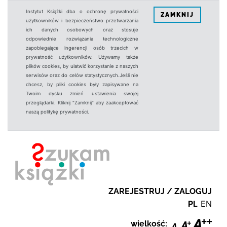
Instytut Książki dba o ochronę prywatności
ZAMKNIJ
użytkowników i bezpieczeństwo przetwarzania
ich danych osobowych oraz stosuje
odpowiednie rozwiązania technologiczne
zapobiegające ingerencji osób trzecich w
prywatność użytkowników. Używamy także
plików cookies, by ułatwić korzystanie z naszych
serwisów oraz do celów statystycznych.Jeśli nie
chcesz, by pliki cookies były zapisywane na
Twoim dysku zmień ustawienia swojej
przeglądarki. Kliknij "Zamknij" aby zaakceptować
naszą politykę prywatności.
ZAREJESTRUJ / ZALOGUJ
PL
EN
wielkość: