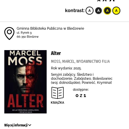
kontrast:
Gminna Biblioteka Publiczna w Bledzewie
ul. Rynek 9
66-350 Bledzew
Alter
MOSS, MARCEL, WYDAWNICTWO FILIA
Rok wydania: 2025.
Seryjni zabójcy, Śledztwo i
dochodzenie, Zabójstwo, Bolesławiec
(woj. dolnośląskie), Powieść, Kryminał
dostępne:
0 z 1
Więcej informacji