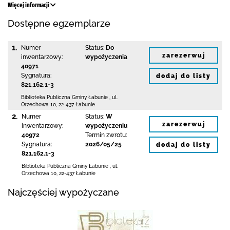
Więcej informacji
Dostępne egzemplarze
1.
Numer
Status:
Do
zarezerwuj
inwentarzowy:
wypożyczenia
40971
Sygnatura:
dodaj do listy
821.162.1-3
Biblioteka Publiczna Gminy Łabunie
,
ul.
Orzechowa 10
,
22-437 Łabunie
2.
Numer
Status:
W
zarezerwuj
inwentarzowy:
wypożyczeniu
40972
Termin zwrotu:
Sygnatura:
2026/05/25
dodaj do listy
821.162.1-3
Biblioteka Publiczna Gminy Łabunie
,
ul.
Orzechowa 10
,
22-437 Łabunie
Najczęściej wypożyczane