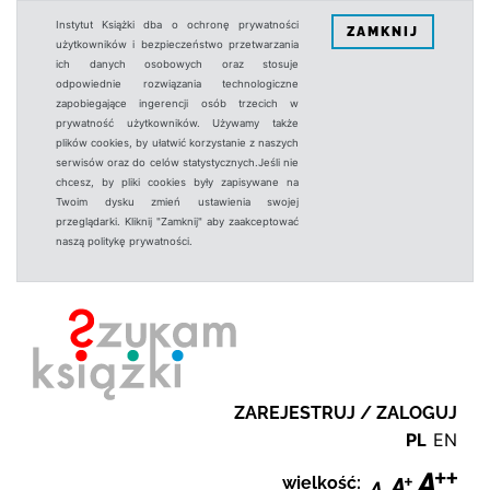
Instytut Książki dba o ochronę prywatności
ZAMKNIJ
użytkowników i bezpieczeństwo przetwarzania
ich danych osobowych oraz stosuje
odpowiednie rozwiązania technologiczne
zapobiegające ingerencji osób trzecich w
prywatność użytkowników. Używamy także
plików cookies, by ułatwić korzystanie z naszych
serwisów oraz do celów statystycznych.Jeśli nie
chcesz, by pliki cookies były zapisywane na
Twoim dysku zmień ustawienia swojej
przeglądarki. Kliknij "Zamknij" aby zaakceptować
naszą politykę prywatności.
ZAREJESTRUJ / ZALOGUJ
PL
EN
wielkość: