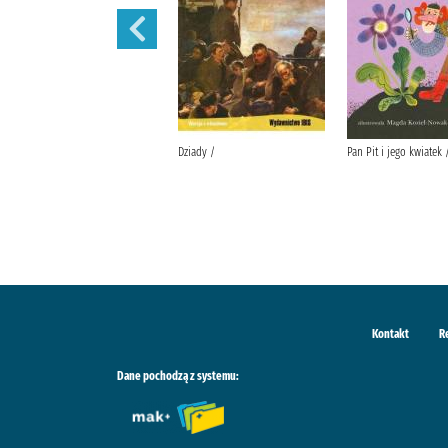
Lalka /
Dziady /
Pan Pit i jego kwiatek 
Kontakt
R
Dane pochodzą z systemu: