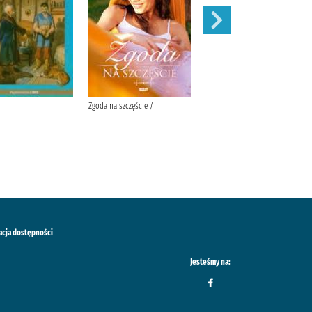
Zgoda na szczęście /
W pustyni i w puszczy /
acja dostępności
Jesteśmy na: