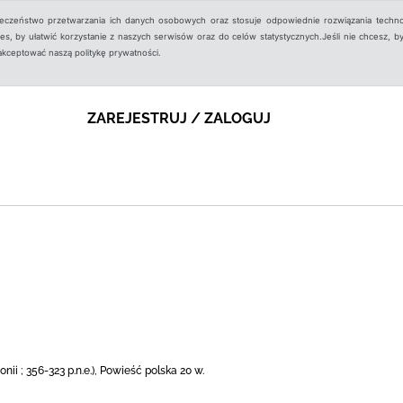
ieczeństwo przetwarzania ich danych osobowych oraz stosuje odpowiednie rozwiązania techno
, by ułatwić korzystanie z naszych serwisów oraz do celów statystycznych.Jeśli nie chcesz, by
aakceptować naszą politykę prywatności.
ZAREJESTRUJ / ZALOGUJ
ii ; 356-323 p.n.e.), Powieść polska 20 w.