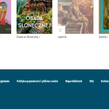
/
Osada w Słonecznej /
Latarnik :
Zemsta /
egulamin
Polityka prywatności i plików cookie
Mapa bibliotek
FAQ
Deklar