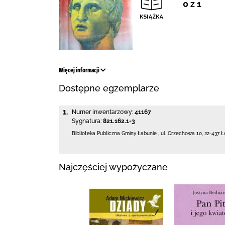
0 z 1
Więcej informacji
Dostępne egzemplarze
1.
Numer inwentarzowy:
41167
Sygnatura:
821.162.1-3
Biblioteka Publiczna Gminy Łabunie
,
ul. Orzechowa 10
,
22-437 Ł
Najczęściej wypożyczane