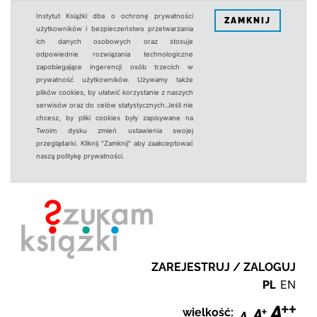
Instytut Książki dba o ochronę prywatności
ZAMKNIJ
użytkowników i bezpieczeństwo przetwarzania
ich danych osobowych oraz stosuje
odpowiednie rozwiązania technologiczne
zapobiegające ingerencji osób trzecich w
prywatność użytkowników. Używamy także
plików cookies, by ułatwić korzystanie z naszych
serwisów oraz do celów statystycznych.Jeśli nie
chcesz, by pliki cookies były zapisywane na
Twoim dysku zmień ustawienia swojej
przeglądarki. Kliknij "Zamknij" aby zaakceptować
naszą politykę prywatności.
ZAREJESTRUJ / ZALOGUJ
PL
EN
wielkość: