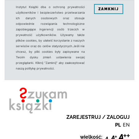
Instytut Książki dba o ochronę prywatności
ZAMKNIJ
użytkowników i bezpieczeństwo przetwarzania
ich danych osobowych oraz stosuje
odpowiednie rozwiązania technologiczne
zapobiegające ingerencji osób trzecich w
prywatność użytkowników. Używamy także
plików cookies, by ułatwić korzystanie z naszych
serwisów oraz do celów statystycznych.Jeśli nie
chcesz, by pliki cookies były zapisywane na
Twoim dysku zmień ustawienia swojej
przeglądarki. Kliknij "Zamknij" aby zaakceptować
naszą politykę prywatności.
ZAREJESTRUJ / ZALOGUJ
PL
EN
wielkość: