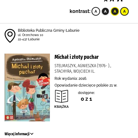
kontrast:
Biblioteka Publiczna Gminy Łabunie
ul. Orzechowa 10
22-437 Łabunie
Michał i złoty puchar
STELMASZYK, AGNIESZKA (1976- ).,
STACHYRA, WOJCIECH IL.
Rok wydania: 2016.
Opowiadanie dziecięce polskie 21 w.
dostępne:
0 z 1
Więcej informacji