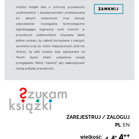
Instytut Książki dba o ochronę prywatności
ZAMKNIJ
użytkowników i bezpieczeństwo przetwarzania
ich danych osobowych oraz stosuje
odpowiednie rozwiązania technologiczne
zapobiegające ingerencji osób trzecich w
prywatność użytkowników. Używamy także
plików cookies, by ułatwić korzystanie z naszych
serwisów oraz do celów statystycznych.Jeśli nie
chcesz, by pliki cookies były zapisywane na
Twoim dysku zmień ustawienia swojej
przeglądarki. Kliknij "Zamknij" aby zaakceptować
naszą politykę prywatności.
ZAREJESTRUJ / ZALOGUJ
PL
EN
wielkość: