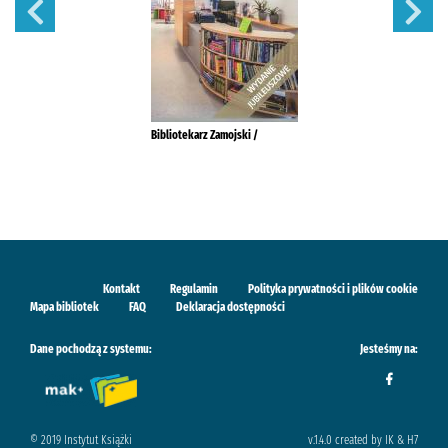
Bibliotekarz Zamojski /
Kontakt
Regulamin
Polityka prywatności i plików cookie
Mapa bibliotek
FAQ
Deklaracja dostępności
Dane pochodzą z systemu:
Jesteśmy na:
© 2019 Instytut Książki
v.1.4.0 created by IK & H7