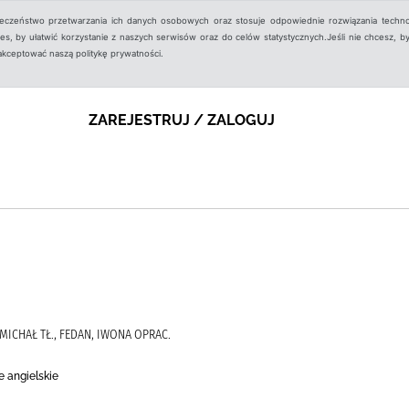
ieczeństwo przetwarzania ich danych osobowych oraz stosuje odpowiednie rozwiązania techno
, by ułatwić korzystanie z naszych serwisów oraz do celów statystycznych.Jeśli nie chcesz, by
aakceptować naszą politykę prywatności.
ZAREJESTRUJ / ZALOGUJ
 MICHAŁ TŁ., FEDAN, IWONA OPRAC.
 angielskie