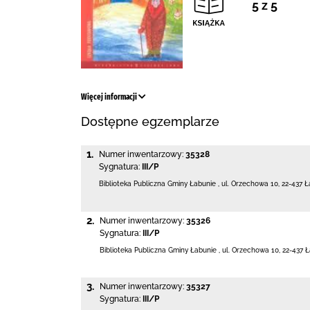
5 z 5
Więcej informacji
Dostępne egzemplarze
1.
Numer inwentarzowy:
35328
Sygnatura:
III/P
Biblioteka Publiczna Gminy Łabunie
,
ul. Orzechowa 10
,
22-437 Ł
2.
Numer inwentarzowy:
35326
Sygnatura:
III/P
Biblioteka Publiczna Gminy Łabunie
,
ul. Orzechowa 10
,
22-437 
3.
Numer inwentarzowy:
35327
Sygnatura:
III/P