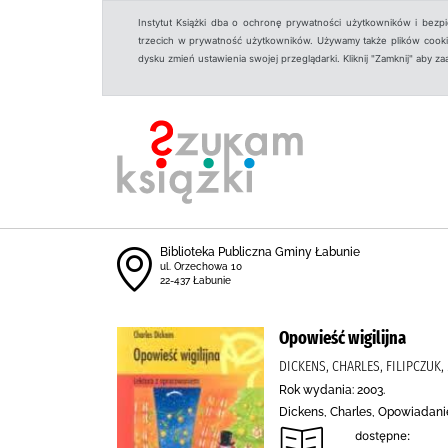
Instytut Książki dba o ochronę prywatności użytkowników i bezp
trzecich w prywatność użytkowników. Używamy także plików cookies
dysku zmień ustawienia swojej przeglądarki. Kliknij "Zamknij" aby z
Biblioteka Publiczna Gminy Łabunie
ul. Orzechowa 10
22-437 Łabunie
Opowieść wigilijna
DICKENS, CHARLES, FILIPCZUK,
Rok wydania: 2003.
Dickens, Charles, Opowiadanie
dostępne: